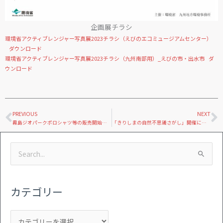
企画展チラシ
環境省アクティブレンジャー写真展2023チラシ（えびのエコミュージアムセンター）
ダウンロード
環境省アクティブレンジャー写真展2023チラシ（九州南部用）_えびの市・出水市
ダ
ウンロード
Prev
N
PREVIOUS
NEXT
霧島ジオパークポロシャツ等の販売開始について
「きりしまの自然不思議さがし」開催について
カ
ア
検
テ
ー
索
ゴ
カ
対
リ
イ
カテゴリー
象:
ー
ブ