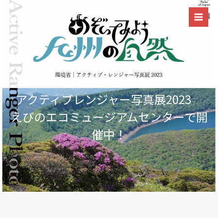
内
容
を
ス
キ
ッ
「のぞいてみよう九州の自然」環境省
プ
アクティブレンジャー写真展2023
えびのエコミュージアムセンターで開
催中！