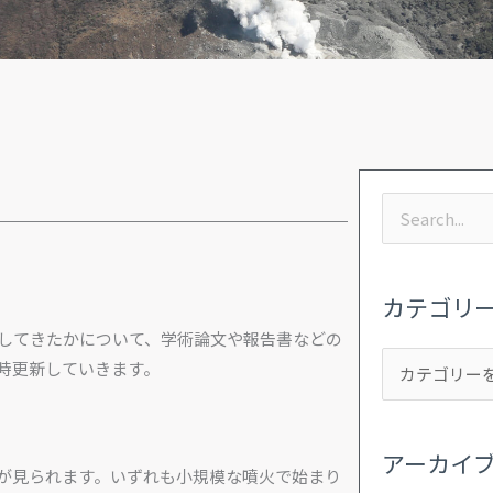
カ
ア
検
テ
ー
索
ゴ
カ
対
リ
イ
カテゴリ
象:
ー
ブ
してきたかについて、学術論文や報告書などの
時更新していきます。
アーカイ
が見られます。いずれも小規模な噴火で始まり