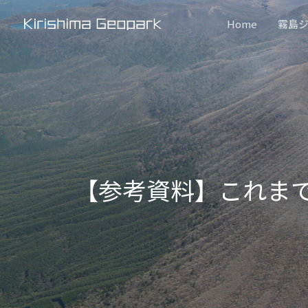
内
Home
霧島
容
を
ス
キ
ッ
プ
【参考資料】これま