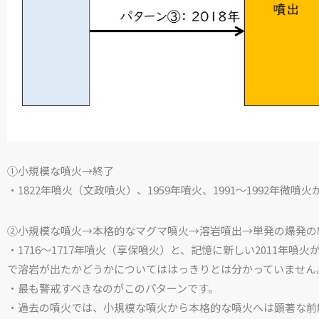
①小規模な噴火→終了
・1822年噴火（文政噴火）、1959年噴火、1991～1992年微噴
②小規模な噴火→本格的なマグマ噴火→溶岩噴出→単発の爆発の
・1716～1717年噴火（享保噴火）と、記憶に新しい2011年
で溶岩が出たかどうかについてははっきりとは分かっていません
・最も警戒すべきなのがこのパターンです。
・過去の噴火では、小規模な噴火から本格的な噴火へは顕著な前