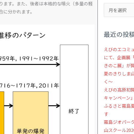
ります。また、後者は本格的な噴火（多量の軽
合に分かれます。
最近の投
えびのエコミ
にて、企画展「
きのこ展」が開
夏のきりしま
く～
えびの高原初
キャンペーン
ふるさと霧島
す
霧島ジオパー
山スクール20