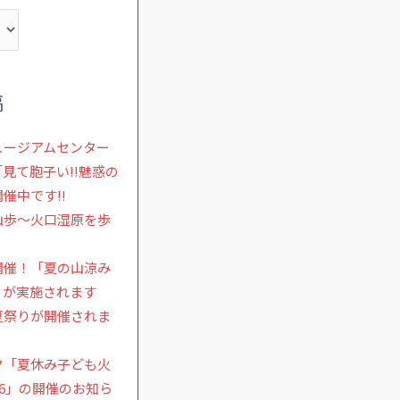
稿
ュージアムセンター
見て胞子い!!魅惑の
催中です!!
山歩～火口湿原を歩
開催！「夏の山涼み
」が実施されます
夏祭りが開催されま
ク「夏休み子ども火
26」の開催のお知ら