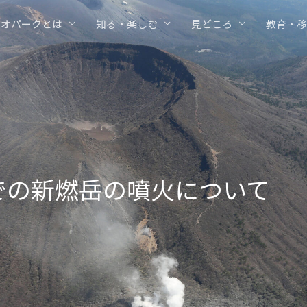
ジオパークとは
知る・楽しむ
見どころ
教育・移
での新燃岳の噴火について