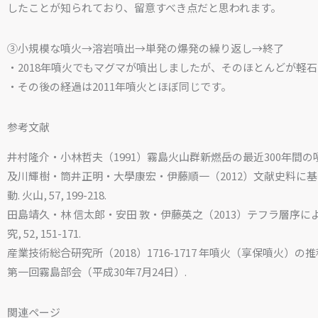
したことが知られており、留意すべき点だと思われます。
③小規模な噴火→溶岩噴出→単発の爆発の繰り返し→終了
・2018年噴火でもマグマが噴出しましたが、そのほとんどが軽
・その後の経過は2011年噴火とほぼ同じです。
参考文献
井村隆介・小林哲夫（1991）霧島火山群新燃岳の最近300年間の噴火活動. 
及川輝樹・筒井正明・大學康宏・伊藤順一（2012）文献史料に
動. 火山, 57, 199-218.
田島靖久・林 信太郎・安田 敦・伊藤英之（2013）テフラ層序に
究, 52, 151-171.
産業技術総合研究所（2018）1716-1717 年噴火（享保噴火）の推移
第一回霧島部会（平成30年7月24日）.
関連ページ