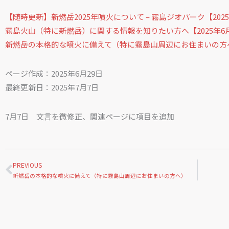
【随時更新】新燃岳2025年噴火について – 霧島ジオパーク【202
霧島火山（特に新燃岳）に関する情報を知りたい方へ【2025年6
新燃岳の本格的な噴火に備えて（特に霧島山周辺にお住まいの方へ）
ページ作成：2025年6月29日
最終更新日：2025年7月7日
7月7日 文言を微修正、関連ページに項目を追加
Prev
PREVIOUS
新燃岳の本格的な噴火に備えて（特に霧島山周辺にお住まいの方へ）