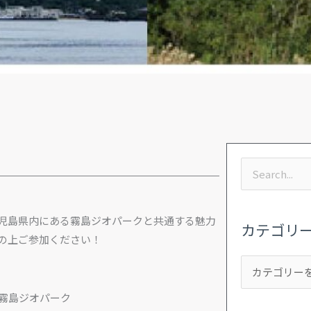
カ
ア
検
テ
ー
索
ゴ
カ
対
児島県内にある霧島ジオパークと共通する魅力
リ
イ
カテゴリ
象:
の上ご参加ください！
ー
ブ
霧島ジオパーク