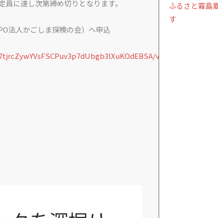
定員に達し次第締め切りとなります。
ふるさと霧島
す
m（NPO法人かごしま探検の会）へ申込
db7tjrcZywYVsFSCPuv3p7dUbgb3lXuKOdEBSA/viewform