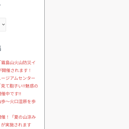
ブ
稿
「霧島山火山防災イ
」が開催されます！
ュージアムセンター
見て胞子い!!魅惑の
催中です!!
山歩～火口湿原を歩
開催！「夏の山涼み
」が実施されます