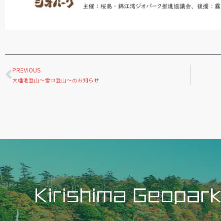
Prev
PREVIOUS
大幡池登山～雪中登山～のお知らせ