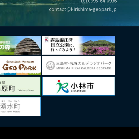
tel.0995-64-0936
contact@kirishima-geopark.jp