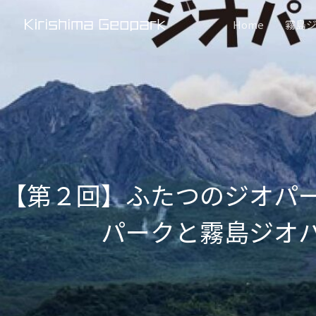
内
Home
霧島
容
を
ス
キ
ッ
プ
【第２回】ふたつのジオパ
パークと霧島ジオ