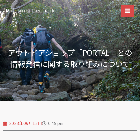
内
容
を
ス
キ
ッ
アウトドアショップ「PORTAL」との
プ
情報発信に関する取り組みについて
2023年06月13日
6:49 pm