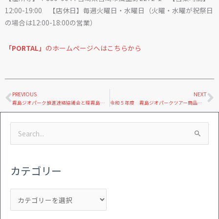
12:00-19:00 【店休日】毎週火曜日・水曜日（火曜・水曜が祝祭日
の場合は12:00-18:00の営業）
「
PORTAL
」
のホームページへはこちらから
Prev
N
PREVIOUS
NEXT
霧島ジオパーク推進連絡協議会と環霧島会議の統合について
令和５年度 霧島ジオパークツアー商品造成補助金の募集について
カ
ア
検
テ
ー
索
ゴ
カ
対
リ
イ
カテゴリー
象:
ー
ブ