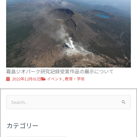
霧島ジオパーク研究記録受賞作品の展示について
2022年12月01日
イベント
,
教育・学術
カ
ア
検
テ
ー
索
ゴ
カ
対
リ
イ
カテゴリー
象:
ー
ブ