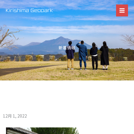
内
容
を
ス
キ
ッ
新着情報
プ
12月 1, 2022