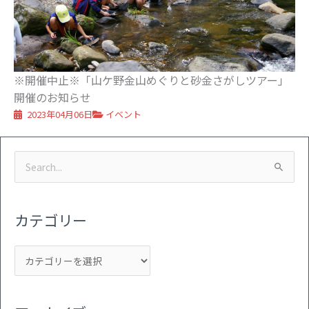
※開催中止※「山ケ野金山めぐりと砂金さがしツアー」
開催のお知らせ
2023年04月06日
イベント
カ
ア
検
テ
ー
索
ゴ
カ
対
リ
イ
カテゴリー
象:
ー
ブ