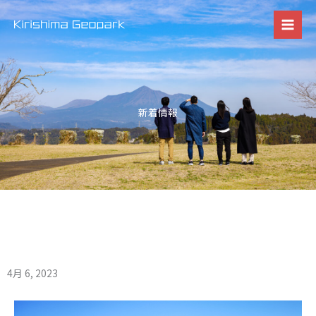
内
容
を
ス
キ
ッ
新着情報
プ
4月 6, 2023