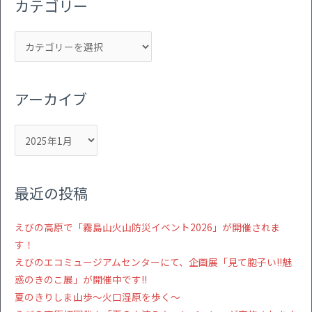
カテゴリー
象:
ー
ブ
アーカイブ
最近の投稿
えびの高原で「霧島山火山防災イベント2026」が開催されま
す！
えびのエコミュージアムセンターにて、企画展「見て胞子い!!魅
惑のきのこ展」が開催中です!!
夏のきりしま山歩～火口湿原を歩く～