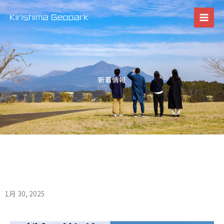
内
容
を
ス
キ
ッ
新着情報
プ
1月 30, 2025