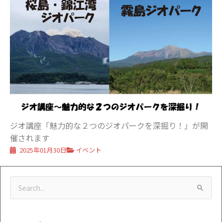
ジオ講座「魅力的な２つのジオパークを深掘り！」が開
催されます
2025年01月30日
イベント
カ
ア
検
テ
ー
索
ゴ
カ
対
リ
イ