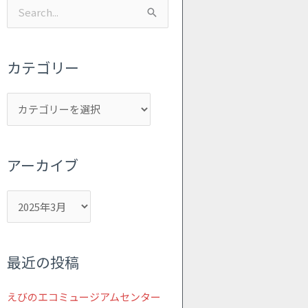
カ
ア
検
テ
ー
索
ゴ
カ
対
リ
イ
カテゴリー
象:
ー
ブ
アーカイブ
最近の投稿
えびのエコミュージアムセンター