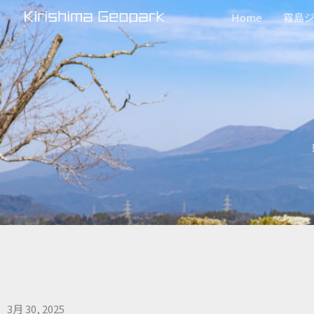
内
Home
霧島
容
を
ス
キ
ッ
プ
3月 30, 2025